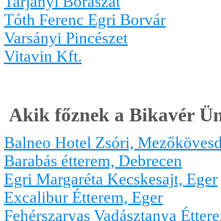
Tarjányi Borászat
Tóth Ferenc Egri Borvár
Varsányi Pincészet
Vitavin Kft.
Akik főznek a Bikavér Ü
Balneo Hotel Zsóri, Mezőkövesd
Barabás étterem, Debrecen
Egri Margaréta Kecskesajt, Eger
Excalibur Étterem, Eger
Fehérszarvas Vadásztanya Étter