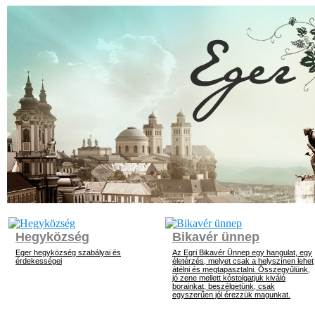
Hegyközség
Bikavér ünnep
Eger hegyközség szabályai és
Az Egri Bikavér Ünnep egy hangulat, egy
érdekességei
életérzés, melyet csak a helyszínen lehet
átélni és megtapasztalni. Összegyűlünk,
jó zene mellett kóstolgatjuk kiváló
borainkat, beszélgetünk, csak
egyszerűen jól érezzük magunkat.