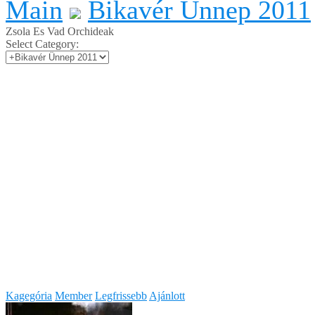
Main
Bikavér Ünnep 2011
Zsola Es Vad Orchideak
Select Category:
Kagegória
Member
Legfrissebb
Ajánlott