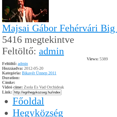
Majsai Gábor Fehérvári Big
5416 megtekintve
Feltöltő:
admin
Views:
5389
Feltöltő:
admin
Hozzáadva:
2012-05-20
Kategória:
Bikavér Ünnep 2011
Duration:
Címke:
Videó címe:
Zsola Es Vad Orchideak
Link:
Főoldal
Hegyközség